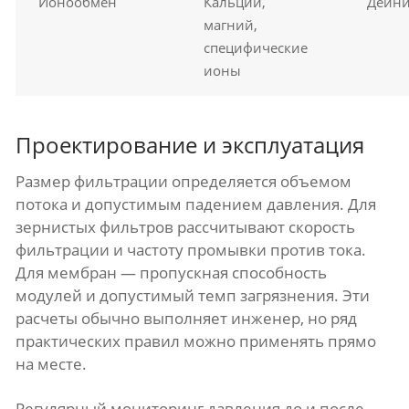
Ионообмен
Кальций,
Деини
магний,
специфические
ионы
Проектирование и эксплуатация
Размер фильтрации определяется объемом
потока и допустимым падением давления. Для
зернистых фильтров рассчитывают скорость
фильтрации и частоту промывки против тока.
Для мембран — пропускная способность
модулей и допустимый темп загрязнения. Эти
расчеты обычно выполняет инженер, но ряд
практических правил можно применять прямо
на месте.
Регулярный мониторинг давления до и после