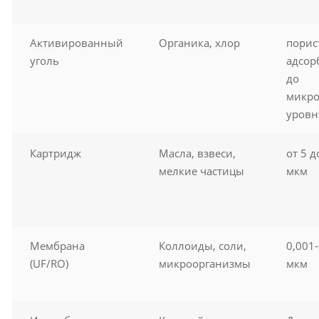
Активированный
Органика, хлор
порис
уголь
адсор
до
микро
уровн
Картридж
Масла, взвеси,
от 5 д
мелкие частицы
мкм
Мембрана
Коллоиды, соли,
0,001-
(UF/RO)
микроорганизмы
мкм