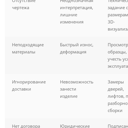
Отсутствие
Неоднозначная
Техничес
чертежа
интерпретация,
задание с
лишние
размерам
изменения
3D-
визуализ
Неподходящие
Быстрый износ,
Просмотр
материалы
деформация
образцы,
учесть у
эксплуат
Игнорирование
Невозможность
Замеры
доставки
занести
дверей,
изделие
лифтов, 
разборно
сборки
Нет договора
Юридические
Подписа